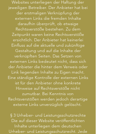
Websites unterliegen der Haftung der
jeweiligen Betreiber. Der Anbieter hat bei
der erstmaligen Verknüpfung der
externen Links die fremden Inhalte
daraufhin überprüft, ob etwaige
Rechtsverstöße bestehen. Zu dem
Zeitpunkt waren keine Rechtsverstöße
ersichtlich. Der Anbieter hat keinerlei
Einfluss auf die aktuelle und zukünftige
Gestaltung und auf die Inhalte der
verknüpften Seiten. Das Setzen von
externen Links bedeutet nicht, dass sich
der Anbieter die hinter dem Verweis oder
Link liegenden Inhalte zu Eigen macht.
Eine ständige Kontrolle der externen Links
ist für den Anbieter ohne konkrete
Hinweise auf Rechtsverstöße nicht
zumutbar. Bei Kenntnis von
Rechtsverstößen werden jedoch derartige
externe Links unverzüglich gelöscht.
§ 3 Urheber- und Leistungsschutzrechte
Die auf dieser Website veröffentlichten
Inhalte unterliegen dem deutschen
Urheber- und Leistungsschutzrecht. Jede