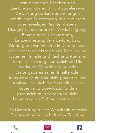
vom deutschen Urheber- und
Leistungsschutzrecht nicht zugelassene
Verwertung bedarf der vorherigen
schriftlichen Zustimmung des Anbieters
oder jeweiligen Rechteinhabers.
Dies gilt insbesondere für Vervielfältigung,
Bearbeitung, Übersetzung,
Einspeicherung, Verarbeitung bzw.
Wiedergabe von Inhalten in Datenbanken
oder anderen elektronischen Medien und
Systemen. Inhalte und Rechte Dritter sind
dabei als solche gekennzeichnet. Die
unerlaubte Vervielfältigung oder
Weitergabe einzelner Inhalte oder
kompletter Seiten ist nicht gestattet und
strafbar. Lediglich die Herstellung von
Kopien und Downloads für den
persönlichen, privaten und nicht
kommerziellen Gebrauch ist erlaubt.
Die Darstellung dieser Website in fremden
Frames ist nur mit schriftlicher Erlaubnis
zulässig.
§ 4 Besondere Nutzungsbedingungen