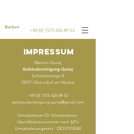
Buchen
+49 (0) 1575 426 89 53
IMPRESSUM
Mazlum Qunaj
Gebäudereinigung Qunaj
Schützensteige 8
78727 Oberndorf am Neckar
+49 (0) 1575 426 89 53
gebaeudereinigung.qunaj@gmail.com
Umsatzsteuer-ID: Umsatzsteuer-
Identifikationsnummer nach §27a
Umsatzsteuergesetz:
DE331518260