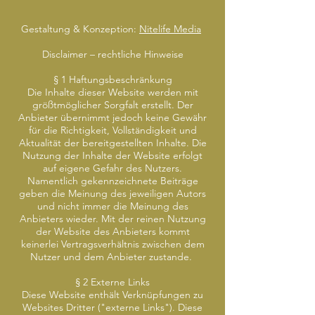
Gestaltung & Konzeption:
Nitelife Media
Disclaimer – rechtliche Hinweise
§ 1 Haftungsbeschränkung
Die Inhalte dieser Website werden mit
größtmöglicher Sorgfalt erstellt. Der
Anbieter übernimmt jedoch keine Gewähr
für die Richtigkeit, Vollständigkeit und
Aktualität der bereitgestellten Inhalte. Die
Nutzung der Inhalte der Website erfolgt
auf eigene Gefahr des Nutzers.
Namentlich gekennzeichnete Beiträge
geben die Meinung des jeweiligen Autors
und nicht immer die Meinung des
Anbieters wieder. Mit der reinen Nutzung
der Website des Anbieters kommt
keinerlei Vertragsverhältnis zwischen dem
Nutzer und dem Anbieter zustande.
§ 2 Externe Links
Diese Website enthält Verknüpfungen zu
Websites Dritter ("externe Links"). Diese