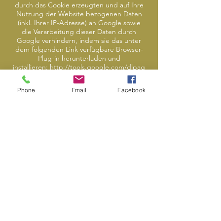
durch das Cookie erzeugten und auf Ihre
Nutzung der Website bezogenen Daten
(inkl. Ihrer IP-Adresse) an Google sowie
die Verarbeitung dieser Daten durch
Google verhindern, indem sie das unter
dem folgenden Link verfügbare Browser-
Plug-in herunterladen und
installieren:
http://tools.google.com/dlpag
e/gaoptout?hl=de.
Phone
Email
Facebook
Diese Website verwendet Google
Analytics mit der Erweiterung
„_anonymizeIp()“. Dadurch werden IP-
Adressen gekürzt weiterverarbeitet, eine
Personenbeziehbarkeit kann damit
ausgeschlossen werden. Soweit den über
Sie erhobenen Daten ein Personenbezug
zukommt, wird dieser also sofort
ausgeschlossen und die
personenbezogenen Daten damit
umgehend gelöscht.
Wir nutzen Google Analytics, um die
Nutzung unserer Website analysieren und
regelmäßig verbessern zu können. Über