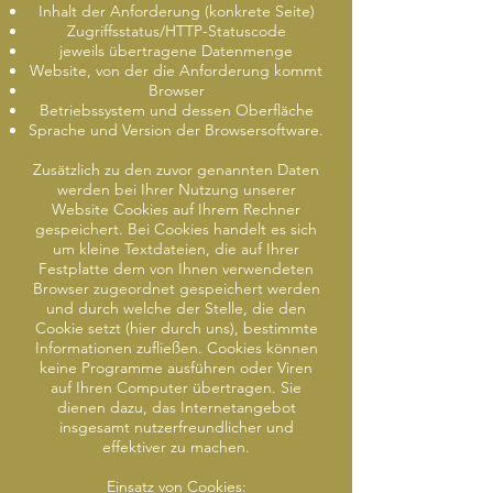
Inhalt der Anforderung (konkrete Seite)
Zugriffsstatus/HTTP-Statuscode
jeweils übertragene Datenmenge
Website, von der die Anforderung kommt
Browser
Betriebssystem und dessen Oberfläche
Sprache und Version der Browsersoftware.
Zusätzlich zu den zuvor genannten Daten
werden bei Ihrer Nutzung unserer
Website Cookies auf Ihrem Rechner
gespeichert. Bei Cookies handelt es sich
um kleine Textdateien, die auf Ihrer
Festplatte dem von Ihnen verwendeten
Browser zugeordnet gespeichert werden
und durch welche der Stelle, die den
Cookie setzt (hier durch uns), bestimmte
Informationen zufließen. Cookies können
keine Programme ausführen oder Viren
auf Ihren Computer übertragen. Sie
dienen dazu, das Internetangebot
insgesamt nutzerfreundlicher und
effektiver zu machen.
Einsatz von Cookies: