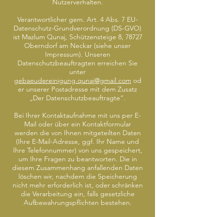
Nutzerverhalten.
Verantwortlicher gem. Art. 4 Abs. 7 EU-
Datenschutz-Grundverordnung (DS-GVO)
ist Mazlum Qunaj, Schützensteige 8, 78727
Oberndorf am Neckar (siehe unser
Impressum). Unseren
Datenschutzbeauftragten erreichen Sie
unter
gebaeudereinigung.qunaj@gmail.com
od
er unserer Postadresse mit dem Zusatz
„Der Datenschutzbeauftragte“.
Bei Ihrer Kontaktaufnahme mit uns per E-
Mail oder über ein Kontaktformular
werden die von Ihnen mitgeteilten Daten
(Ihre E-Mail-Adresse, ggf. Ihr Name und
Ihre Telefonnummer) von uns gespeichert,
um Ihre Fragen zu beantworten. Die in
diesem Zusammenhang anfallenden Daten
löschen wir, nachdem die Speicherung
nicht mehr erforderlich ist, oder schränken
die Verarbeitung ein, falls gesetzliche
Aufbewahrungspflichten bestehen.