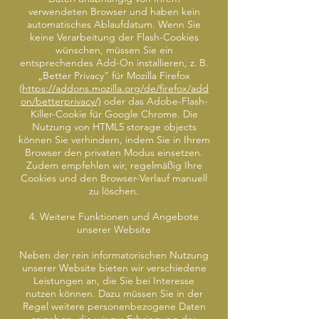
verwendeten Browser und haben kein
automatisches Ablaufdatum. Wenn Sie
keine Verarbeitung der Flash-Cookies
wünschen, müssen Sie ein
entsprechendes Add-On installieren, z. B.
„Better Privacy“ für Mozilla Firefox
(
https://addons.mozilla.org/de/firefox/add
on/betterprivacy/)
oder das Adobe-Flash-
Killer-Cookie für Google Chrome. Die
Nutzung von HTML5 storage objects
können Sie verhindern, indem Sie in Ihrem
Browser den privaten Modus einsetzen.
Zudem empfehlen wir, regelmäßig Ihre
Cookies und den Browser-Verlauf manuell
zu löschen.
4. Weitere Funktionen und Angebote
unserer Website
Neben der rein informatorischen Nutzung
unserer Website bieten wir verschiedene
Leistungen an, die Sie bei Interesse
nutzen können. Dazu müssen Sie in der
Regel weitere personenbezogene Daten