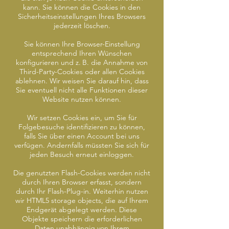
kann. Sie können die Cookies in den
Sicherheitseinstellungen Ihres Browsers
jederzeit löschen.
Sie können Ihre Browser-Einstellung
entsprechend Ihren Wünschen
konfigurieren und z. B. die Annahme von
Third-Party-Cookies oder allen Cookies
ablehnen. Wir weisen Sie darauf hin, dass
Sie eventuell nicht alle Funktionen dieser
Website nutzen können.
Wir setzen Cookies ein, um Sie für
Folgebesuche identifizieren zu können,
falls Sie über einen Account bei uns
verfügen. Andernfalls müssten Sie sich für
jeden Besuch erneut einloggen.
Die genutzten Flash-Cookies werden nicht
durch Ihren Browser erfasst, sondern
durch Ihr Flash-Plug-in. Weiterhin nutzen
wir HTML5 storage objects, die auf Ihrem
Endgerät abgelegt werden. Diese
Objekte speichern die erforderlichen
Daten unabhängig von Ihrem