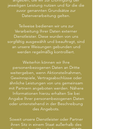
angeben, die wir zur Erbringung der
jeweiligen Leistung nutzen und für die die
zuvor genannten Grundsätze zur
Datenverarbeitung gelten.
Teilweise bedienen wir uns zur
Verarbeitung Ihrer Daten externer
Dienstleister. Diese wurden von uns
sorgfältig ausgewählt und beauftragt, sind
an unsere Weisungen gebunden und
werden regelmäßig kontrolliert.
Weiterhin können wir Ihre
personenbezogenen Daten an Dritte
weitergeben, wenn Aktionsteilnahmen,
Gewinnspiele, Vertragsabschlüsse oder
ähnliche Leistungen von uns gemeinsam
mit Partnern angeboten werden. Nähere
Informationen hierzu erhalten Sie bei
Angabe Ihrer personenbezogenen Daten
oder untenstehend in der Beschreibung
des Angebots.
Soweit unsere Dienstleister oder Partner
ihren Sitz in einem Staat außerhalb des