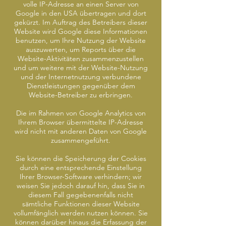
volle IP-Adresse an einen Server von
Google in den USA übertragen und dort
gekürzt. Im Auftrag des Betreibers dieser
Website wird Google diese Informationen
benutzen, um Ihre Nutzung der Website
auszuwerten, um Reports über die
Website-Aktivitäten zusammenzustellen
und um weitere mit der Website-Nutzung
und der Internetnutzung verbundene
Dienstleistungen gegenüber dem
Website-Betreiber zu erbringen.
Die im Rahmen von Google Analytics von
Ihrem Browser übermittelte IP-Adresse
wird nicht mit anderen Daten von Google
zusammengeführt.
Sie können die Speicherung der Cookies
durch eine entsprechende Einstellung
Ihrer Browser-Software verhindern; wir
weisen Sie jedoch darauf hin, dass Sie in
diesem Fall gegebenenfalls nicht
sämtliche Funktionen dieser Website
vollumfänglich werden nutzen können. Sie
können darüber hinaus die Erfassung der