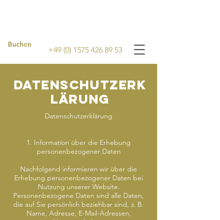
Buchen
+49 (0) 1575 426 89 53
DATENSCHUTZERK
LÄRUNG
Datenschutzerklärung
1. Information über die Erhebung
personenbezogener Daten
Nachfolgend informieren wir über die
Erhebung personenbezogener Daten bei
Nutzung unserer Website.
Personenbezogene Daten sind alle Daten,
die auf Sie persönlich beziehbar sind, z. B.
Name, Adresse, E-Mail-Adressen,